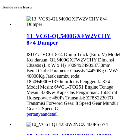
Kendaraan Isuzu
13_VC61-QL5400GXFW2VCHY
8×4 Dumper
ISUZU VC61 8×4 Dump Truck (Euro V) Model
Kendaraan: QL5400GXFW2VCHY Dimensi
Chassis (L x W x H) 10094x2490x3730mm
Berat Curb: Parameter Chassis 14450Kg GVW:
40000Kg Jarak sumbu roda:
1850+4000+1370mm Jenis Penggerak: 8×4
Model Mesin: 6WG1-TCG51 Engine Tenaga
Mesin: 338Kw Kapasitas Pengiriman: 15681ml
Horsepower: 460Ps Transmisi: ZF8S2230TO
Transmisi Forword Gear: 8 Speed ​​Gear Mundur
Gear: 2 Speed ​​G...
pertanyaan
detail