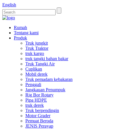
English
Rumah
Tentang kami
Produk
Truk jungkit
Truk Traktor
truk kargo
truk tangki bahan bakar
Truk Tangki Air
Cuplikan
Mobil derek
Truk pemadam kebakaran
Penggali
Jangkauan Penumpuk
Rig Bor Rotary
Pipa HDPE
truk derek
Truk berpendingin
Motor Grader
Pemuat Beroda
JENIS Perayap