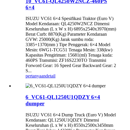
10_VC61-QL4250W2NCZ-460PS
6×4
ISUZU VC61 6×4 Spesifikasi Traktor (Euro V)
Model Kendaraan: QL4250W2NCZ Dimensi
Keseluruhan (L x W x H) 6895x2540x3970(mm)
Berat Curb: 8870(Kg) Parameter Kendaraan
GVW: 25000(Kg) Jarak sumbu roda:
3385+1370(mm ) Tipe Penggerak: 6×4 Model
Mesin: 6WG1-TCG51 Tenaga Mesin: 338(kw)
Kapasitas Pengiriman: 15681(ml) Tenaga kuda:
460PS Transmisi: ZF16S2230TO Transmisi
Forword Gear: 16 Speed ​​Gear Backward Gear: 2
S...
pertanyaan
detail
6_VC61-QL1250U1QDZY 6×4
dumper
ISUZU VC61 6×4 Dump Truck (Euro V) Model
Kendaraan: QL1250U1QDZY Dimensi
Keseluruhan (L x W x H) 8550x2500x3450mm