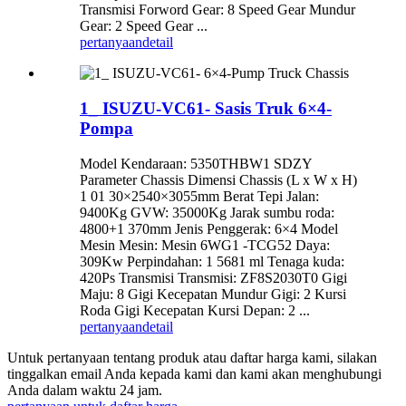
Transmisi Forword Gear: 8 Speed ​​Gear Mundur
Gear: 2 Speed ​​Gear ...
pertanyaan
detail
1_ ISUZU-VC61- Sasis Truk 6×4-
Pompa
Model Kendaraan: 5350THBW1 SDZY
Parameter Chassis Dimensi Chassis (L x W x H)
1 01 30×2540×3055mm Berat Tepi Jalan:
9400Kg GVW: 35000Kg Jarak sumbu roda:
4800+1 370mm Jenis Penggerak: 6×4 Model
Mesin Mesin: Mesin 6WG1 -TCG52 Daya:
309Kw Perpindahan: 1 5681 ml Tenaga kuda:
420Ps Transmisi Transmisi: ZF8S2030T0 Gigi
Maju: 8 Gigi Kecepatan Mundur Gigi: 2 Kursi
Roda Gigi Kecepatan Kursi Depan: 2 ...
pertanyaan
detail
Untuk pertanyaan tentang produk atau daftar harga kami, silakan
tinggalkan email Anda kepada kami dan kami akan menghubungi
Anda dalam waktu 24 jam.