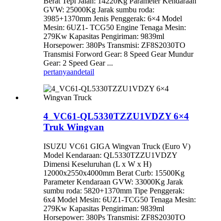
Berat Tepi Jalan: 14220Kg Parameter Kendaraan
GVW: 25000Kg Jarak sumbu roda:
3985+1370mm Jenis Penggerak: 6×4 Model
Mesin: 6UZ1- TCG50 Engine Tenaga Mesin:
279Kw Kapasitas Pengiriman: 9839ml
Horsepower: 380Ps Transmisi: ZF8S2030TO
Transmisi Forword Gear: 8 Speed ​​Gear Mundur
Gear: 2 Speed ​​Gear ...
pertanyaan
detail
4_VC61-QL5330TZZU1VDZY 6×4
Truk Wingvan
ISUZU VC61 GIGA Wingvan Truck (Euro V)
Model Kendaraan: QL5330TZZU1VDZY
Dimensi Keseluruhan (L x W x H)
12000x2550x4000mm Berat Curb: 15500Kg
Parameter Kendaraan GVW: 33000Kg Jarak
sumbu roda: 5820+1370mm Tipe Penggerak:
6x4 Model Mesin: 6UZ1-TCG50 Tenaga Mesin:
279Kw Kapasitas Pengiriman: 9839ml
Horsepower: 380Ps Transmisi: ZF8S2030TO